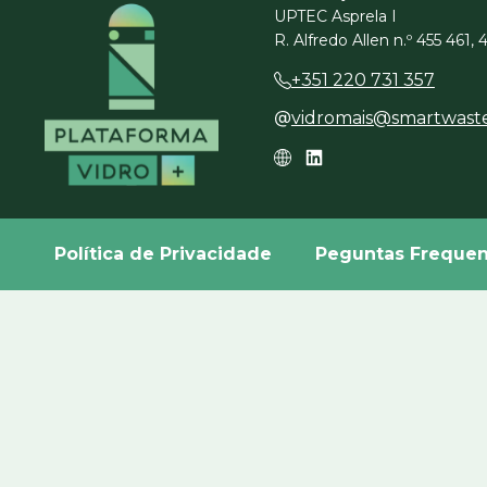
UPTEC Asprela I
R. Alfredo Allen n.º 455 461,
+351 220 731 357
vidromais@smartwast
Política de Privacidade
Peguntas Frequen