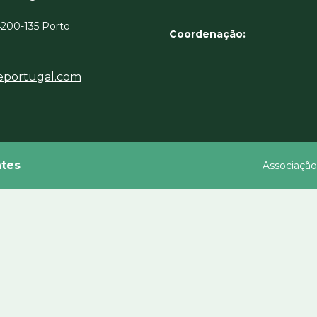
 4200-135 Porto
Coordenação:
eportugal.com
tes
Associação