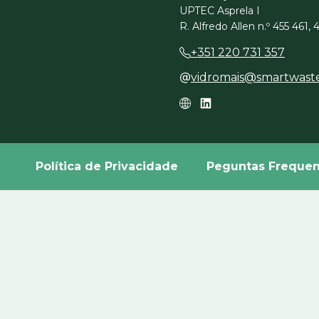
UPTEC Asprela I
R. Alfredo Allen n.º 455 461,
+351 220 731 357
vidromais@smartwast
Política de Privacidade
Peguntas Frequen