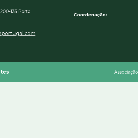
 4200-135 Porto
Coordenação:
eportugal.com
tes
Associação