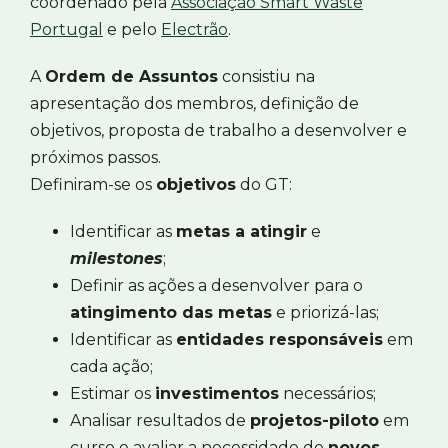
coordenado pela
Associação Smart Waste
Portugal
e pelo
Electrão
.
A
Ordem de Assuntos
consistiu na
apresentação dos membros, definição de
objetivos, proposta de trabalho a desenvolver e
próximos passos.
Definiram-se os
objetivos
do GT:
Identificar as
metas a atingir
e
milestones
;
Definir as ações a desenvolver para o
atingimento das metas
e priorizá-las;
Identificar as
entidades responsáveis
em
cada ação;
Estimar os
investimentos
necessários;
Analisar resultados de
projetos-piloto
em
curso e avaliar a necessidade de
novos