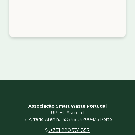
Associação Smart Waste Portugal
UPTEC Asprela I
R. Alfredo Allen n.º 455 461, 4200-135 Porto
+351 220 731 357